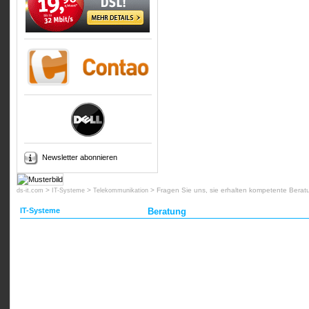
Newsletter abonnieren
>
>
>
Fragen Sie uns, sie erhalten kompetente Berat
ds-it.com
IT-Systeme
Telekommunikation
IT-Systeme
Beratung