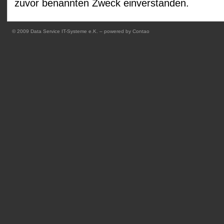
zuvor benannten Zweck einverstanden.
© 2009
Data Service IT-Systeme e.K.
– powered by
Contao